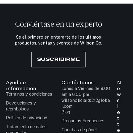
Conviértase en un experto
Se el primero en enterarte de los últimos
productos, ventas y eventos de Wilson Co.
SUSCRIBIRME
Ayuda e
Contáctanos
N
información
e
Lunes a Viernes de 9:00
w
Términos y condiciones
am a 6:00 pm
s
wilsonoficial@212globa
Devoluciones y
l
l.com
reembolsos
e
Blog
t
Política de privacidad
Preguntas Frecuentes
t
Tratamiento de datos
e
Canchas de pádel
personales