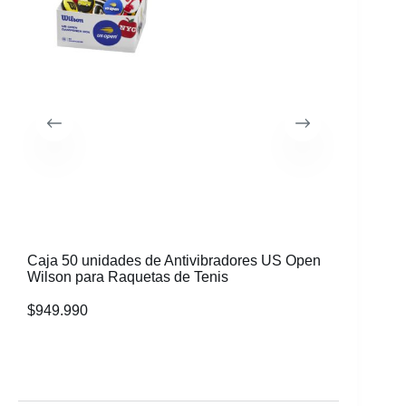
Caja 50 unidades de Antivibradores US Open
Caja 60 
Wilson para Raquetas de Tenis
Colores 
$
949.990
$
539.99