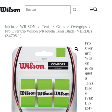
Inicio
WILSON
Tenis
Grips
Overgrips
Pro Overgrip Wilson p/Raqueta Tenis Blade (VERDE)
(Z4708-1)
Pro
Over
grip
Wils
on
p/Ra
quet
a
Tenis
Blad
e
(VER
DE)
(Z47