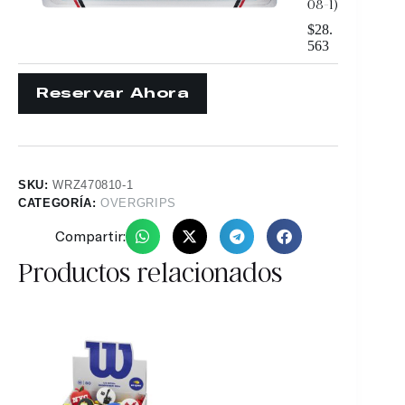
08-1)
$
28.
563
SKU:
WRZ470810-1
CATEGORÍA:
OVERGRIPS
Compartir:
Productos relacionados