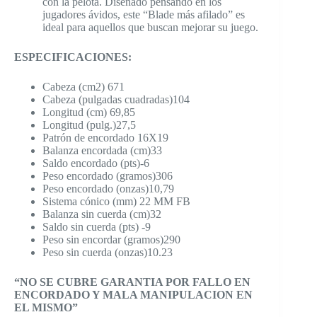
con la pelota. Diseñado pensando en los
jugadores ávidos, este “Blade más afilado” es
ideal para aquellos que buscan mejorar su juego.
ESPECIFICACIONES:
Cabeza (cm2) 671
Cabeza (pulgadas cuadradas)104
Longitud (cm) 69,85
Longitud (pulg.)27,5
Patrón de encordado 16X19
Balanza encordada (cm)33
Saldo encordado (pts)-6
Peso encordado (gramos)306
Peso encordado (onzas)10,79
Sistema cónico (mm) 22 MM FB
Balanza sin cuerda (cm)32
Saldo sin cuerda (pts) -9
Peso sin encordar (gramos)290
Peso sin cuerda (onzas)10.23
“NO SE CUBRE GARANTIA POR FALLO EN
ENCORDADO Y MALA MANIPULACION EN
EL MISMO”