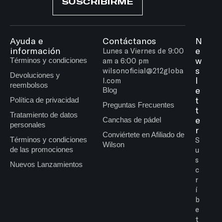
SUSCRIBIRME
Ayuda e
Contáctanos
N
información
e
Lunes a Viernes de 9:00
w
Términos y condiciones
am a 6:00 pm
s
wilsonoficial@212globa
Devoluciones y
l
l.com
reembolsos
e
Blog
t
Política de privacidad
Preguntas Frecuentes
t
Tratamiento de datos
e
Canchas de pádel
personales
r
Conviértete en Afiliado de
Términos y condiciones
S
Wilson
de las promociones
u
s
Nuevos Lanzamientos
c
r
í
b
e
t