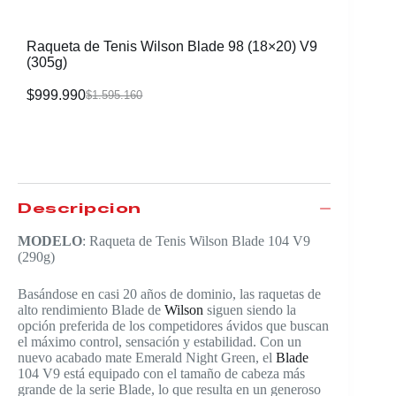
Raqueta de Tenis Wilson Blade 98 (18×20) V9
Raqueta 
(305g)
$
999.990
$
1.469.
$
1.595.160
Descripción
MODELO
: Raqueta de Tenis Wilson Blade 104 V9
(290g)
Basándose en casi 20 años de dominio, las raquetas de
alto rendimiento Blade de
Wilson
siguen siendo la
opción preferida de los competidores ávidos que buscan
el máximo control, sensación y estabilidad. Con un
nuevo acabado mate Emerald Night Green, el
Blade
104 V9 está equipado con el tamaño de cabeza más
grande de la serie Blade, lo que resulta en un generoso