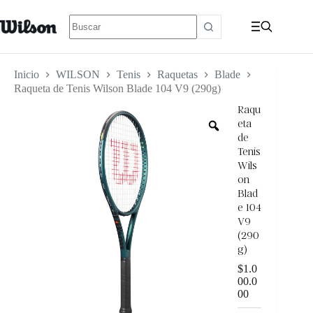
Inicio
WILSON
Tenis
Raquetas
Blade
Raqueta de Tenis Wilson Blade 104 V9 (290g)
Raqu
eta
de
Tenis
Wils
on
Blad
e 104
V9
(290
g)
$
1.0
00.0
00