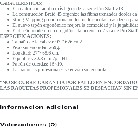
CARACTERÍSTICAS:
El cuadro para adulto más ligero de la serie Pro Staff v13.
La construcción Braid 45 organiza las fibras trenzadas dobles en
String Mapping proporciona un lecho de cuerdas más denso para 
El nuevo tapón ergonómico mejora la comodidad y la jugabilida
El diseño moderno da un guiño a la herencia clásica de Pro Staff c
ESPECIFICACIONES:
Tamaño de la cabeza: 97”/ 626 cm2.
Peso sin encordar: 269g.
Longitud: 27”/ 68.6 cm.
Equilibrio: 32.3 cm/ 7pts HL.
Patrón de cuerdas: 16×19.
Las raquetas profesionales se envían sin encordar.
“NO SE CUBRE GARANTIA POR FALLO EN ENCORDADO
LAS RAQUETAS PROFESIONALES SE DESPACHAN SIN 
Información adicional
Valoraciones (0)