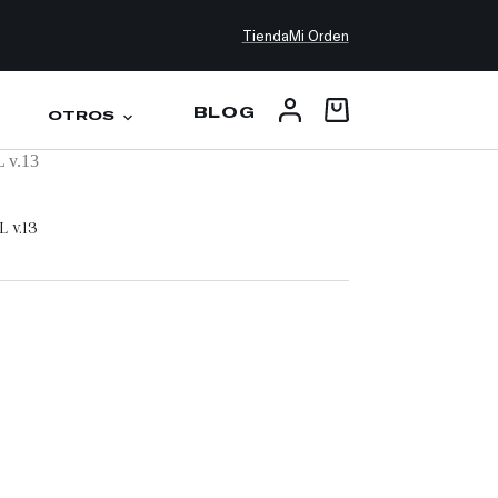
Tienda
Mi Orden
BLOG
OTROS
L v.13
L v.13