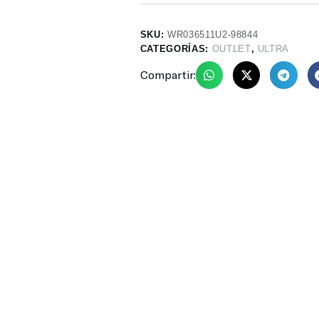
SKU:
WR036511U2-98844
CATEGORÍAS:
OUTLET
,
ULTRA
Compartir: