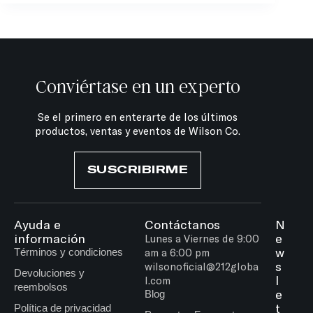
Conviértase en un experto
Se el primero en enterarte de los últimos
productos, ventas y eventos de Wilson Co.
SUSCRIBIRME
Ayuda e
Contáctanos
N
información
e
Lunes a Viernes de 9:00
w
Términos y condiciones
am a 6:00 pm
s
wilsonoficial@212globa
Devoluciones y
l
l.com
reembolsos
e
Blog
t
Política de privacidad