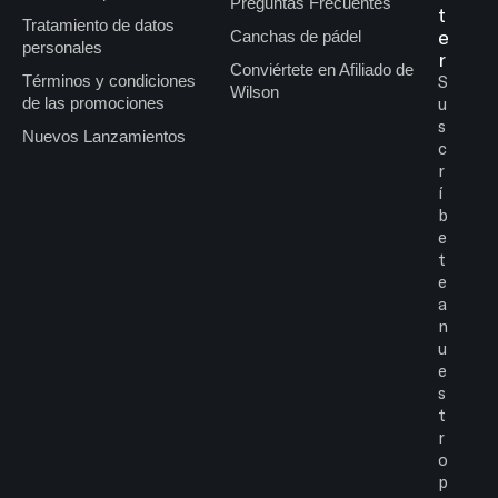
Preguntas Frecuentes
t
Tratamiento de datos
e
Canchas de pádel
personales
r
Conviértete en Afiliado de
Términos y condiciones
S
Wilson
de las promociones
u
s
Nuevos Lanzamientos
c
r
í
b
e
t
e
a
n
u
e
s
t
r
o
p