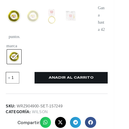
Gan
a
hast
a 42
puntos.
marca
AÑADIR AL CARRITO
SKU:
WRZ904900-SET-157249
CATEGORÍA:
WILSON
Compartir: