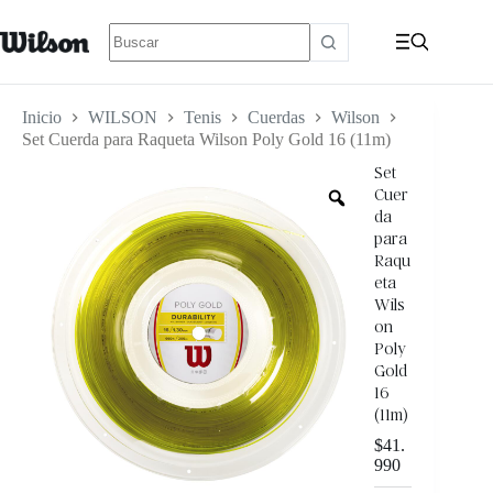
Inicio
WILSON
Tenis
Cuerdas
Wilson
Set Cuerda para Raqueta Wilson Poly Gold 16 (11m)
Set
Cuer
da
para
Raqu
eta
Wils
on
Poly
Gold
16
(11m)
$
41.
990