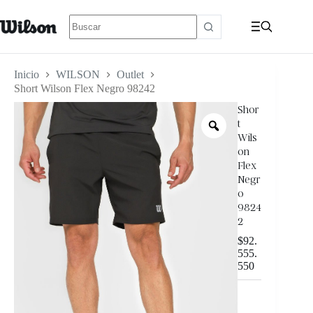
Inicio
WILSON
Outlet
Short Wilson Flex Negro 98242
Shor
t
Wils
on
Flex
Negr
o
9824
2
$
92.
555.
550