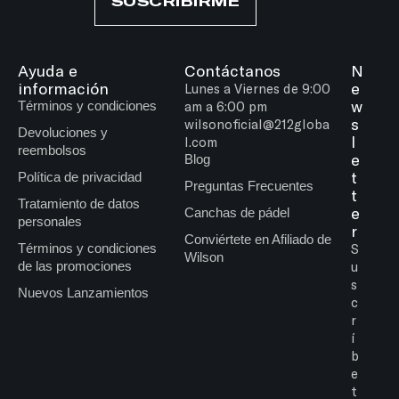
SUSCRIBIRME
Ayuda e
Contáctanos
N
información
e
Lunes a Viernes de 9:00
w
Términos y condiciones
am a 6:00 pm
s
wilsonoficial@212globa
Devoluciones y
l
l.com
reembolsos
e
Blog
t
Política de privacidad
Preguntas Frecuentes
t
Tratamiento de datos
e
Canchas de pádel
personales
r
Conviértete en Afiliado de
Términos y condiciones
S
Wilson
de las promociones
u
s
Nuevos Lanzamientos
c
r
í
b
e
t