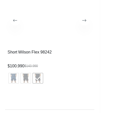
Short Wilson Flex 98242
Short 2 
$
100.990
$
104.99
$
143.990