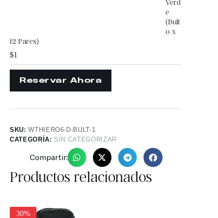
Verd
e
(Bult
o x
12 Pares)
$
1
SKU:
WTHIERO6-D-BULT-1
CATEGORÍA:
SIN CATEGORIZAR
Compartir:
Productos relacionados
25%
30%