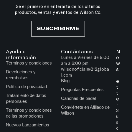
Se el primero en enterarte de los últimos
productos, ventas y eventos de Wilson Co.
SUSCRIBIRME
Ayuda e
Contáctanos
N
información
e
Lunes a Viernes de 9:00
w
Términos y condiciones
am a 6:00 pm
s
wilsonoficial@212globa
Devoluciones y
l
l.com
reembolsos
e
Blog
t
Política de privacidad
Preguntas Frecuentes
t
Tratamiento de datos
e
Canchas de pádel
personales
r
Conviértete en Afiliado de
Términos y condiciones
S
Wilson
de las promociones
u
s
Nuevos Lanzamientos
c