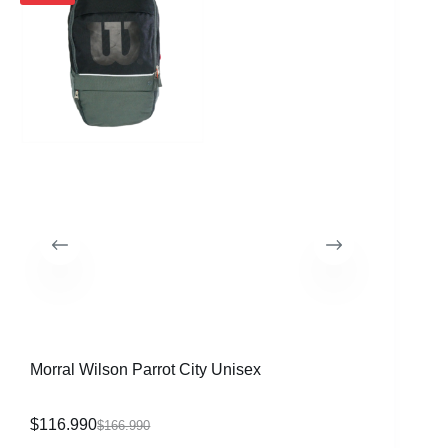
Morral Wilson Parrot City Unisex
Raqueta 
CVR
$
116.990
$
339.99
$
166.990