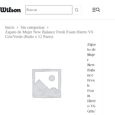
Inicio
Sin categorizar
Zapato de Mujer New Balance Fresh Foam Hierro V6
Gris/Verde (Bulto x 12 Pares)
Zapa
to de
Muje
r
New
Bala
nce
Fres
h
Foa
m
Hierr
o V6
Gris/