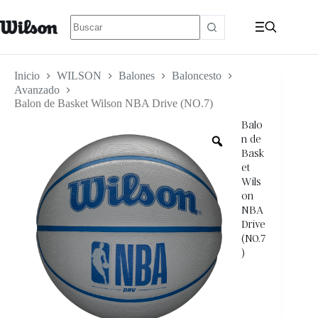
Inicio
WILSON
Balones
Baloncesto
Avanzado
Balon de Basket Wilson NBA Drive (NO.7)
Balo
n de
Bask
et
Wils
on
NBA
Drive
(NO.7
)