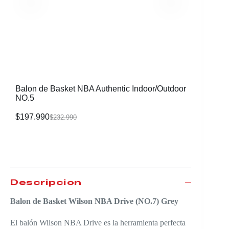
Balon de Basket NBA Authentic Indoor/Outdoor
Balon de
NO.5
Navy NO
$
197.990
$
243.99
$
232.990
Descripción
Balon de Basket Wilson NBA Drive (NO.7) Grey
El balón Wilson NBA Drive es la herramienta perfecta