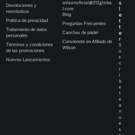
s
wilsonoficial@212globa
Devoluciones y
l
l.com
reembolsos
e
Blog
t
Política de privacidad
Preguntas Frecuentes
t
Tratamiento de datos
e
Canchas de pádel
personales
r
Conviértete en Afiliado de
Términos y condiciones
S
Wilson
de las promociones
u
s
Nuevos Lanzamientos
c
r
í
b
e
t
e
a
n
u
e
s