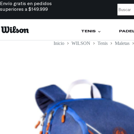
Envío gratis en pedidos
superiores a $149.999
TENIS
PÁDE
Inicio
WILSON
Tenis
Maletas