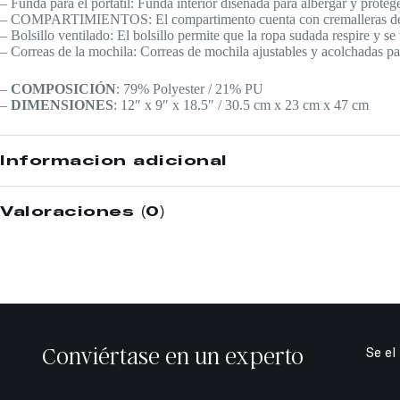
– Funda para el portátil: Funda interior diseñada para albergar y proteger
– COMPARTIMIENTOS: El compartimento cuenta con cremalleras de bloqu
– Bolsillo ventilado: El bolsillo permite que la ropa sudada respire y se 
– Correas de la mochila: Correas de mochila ajustables y acolchadas p
–
COMPOSICIÓN
: 79% Polyester / 21% PU
–
DIMENSIONES
: 12″ x 9″ x 18.5″ / 30.5 cm x 23 cm x 47 cm
Información adicional
Valoraciones (0)
Conviértase en un experto
Se el