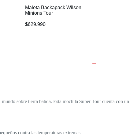
Maleta Backapack Wilson
Maleta Backpack
Minions Tour
Romero Britto
$
629.990
$
537.900
l mundo sobre tierra batida. Esta mochila Super Tour cuenta con un
queños contra las temperaturas extremas.