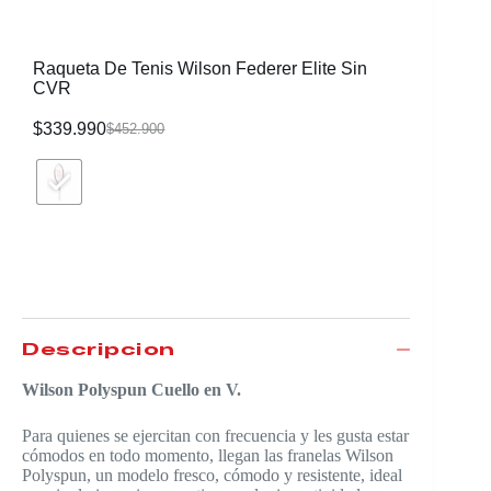
Raqueta De Tenis Wilson Federer Elite Sin
Morral W
CVR
$
339.990
$
116.99
$
452.900
Descripción
Wilson Polyspun Cuello en V.
Para quienes se ejercitan con frecuencia y les gusta estar
cómodos en todo momento, llegan las franelas Wilson
Polyspun, un modelo fresco, cómodo y resistente, ideal