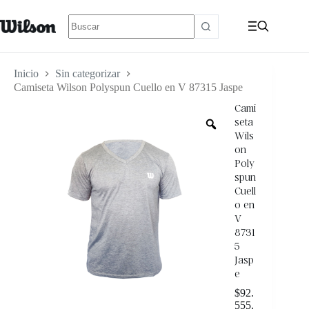
Inicio
Sin categorizar
Camiseta Wilson Polyspun Cuello en V 87315 Jaspe
Cami
seta
Wils
on
Poly
spun
Cuell
o en
V
8731
5
Jasp
e
$
92.
555.