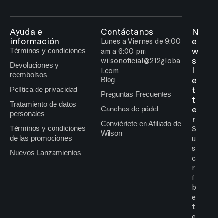
Ayuda e
Contáctanos
N
información
e
Lunes a Viernes de 9:00
w
Términos y condiciones
am a 6:00 pm
s
wilsonoficial@212globa
Devoluciones y
l
l.com
reembolsos
e
Blog
t
Política de privacidad
Preguntas Frecuentes
t
Tratamiento de datos
e
Canchas de pádel
personales
r
Conviértete en Afiliado de
Términos y condiciones
S
Wilson
de las promociones
u
s
Nuevos Lanzamientos
c
r
í
b
e
t
e