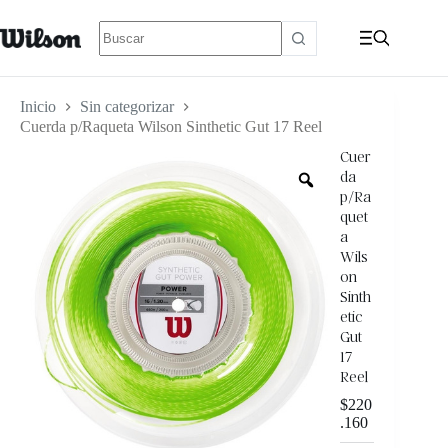
Inicio
Sin categorizar
Cuerda p/Raqueta Wilson Sinthetic Gut 17 Reel
Cuer
da
p/Ra
quet
a
Wils
on
Sinth
etic
Gut
17
Reel
$
220
.160