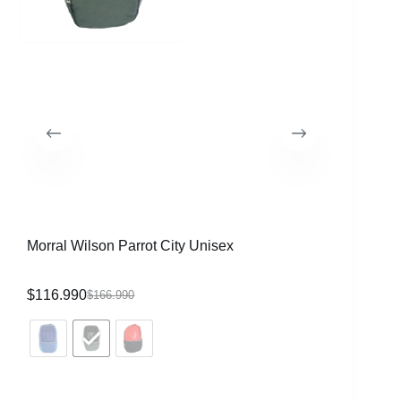
Morral Wilson Parrot City Unisex
Raqueta 
CVR
$
116.990
$
339.99
$
166.990