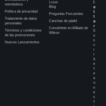
l
l.com
reembolsos
e
Blog
t
Política de privacidad
Preguntas Frecuentes
t
Tratamiento de datos
e
Canchas de pádel
personales
r
Conviértete en Afiliado de
Términos y condiciones
S
Wilson
de las promociones
u
s
Nuevos Lanzamientos
c
r
í
b
e
t
e
a
n
u
e
s
t