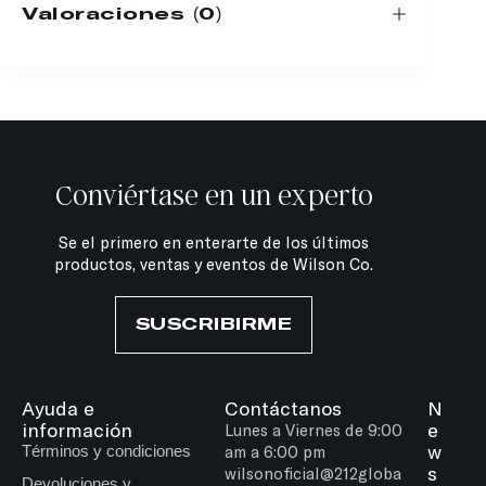
Valoraciones (0)
Conviértase en un experto
Se el primero en enterarte de los últimos
productos, ventas y eventos de Wilson Co.
SUSCRIBIRME
Ayuda e
Contáctanos
N
información
e
Lunes a Viernes de 9:00
w
Términos y condiciones
am a 6:00 pm
s
wilsonoficial@212globa
Devoluciones y