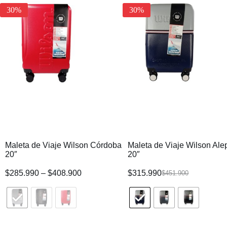
30%
30%
Maleta de Viaje Wilson Córdoba
Maleta de Viaje Wilson Ale
20″
20″
$
285.990
–
$
408.900
$
315.990
$
451.900