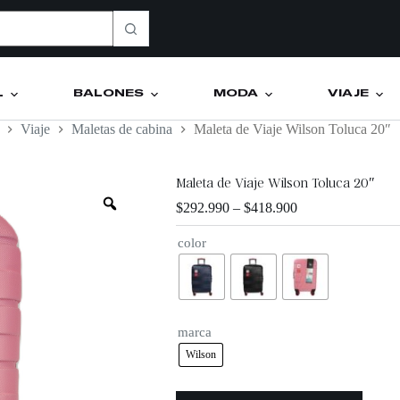
L
BALONES
MODA
VIAJE
Viaje
Maletas de cabina
Maleta de Viaje Wilson Toluca 20″
Maleta de Viaje Wilson Toluca 20″
$
292.990
–
$
418.900
color
marca
Wilson