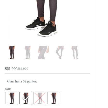
$
61.990
$
88.990
Gana hasta 62 puntos.
talla