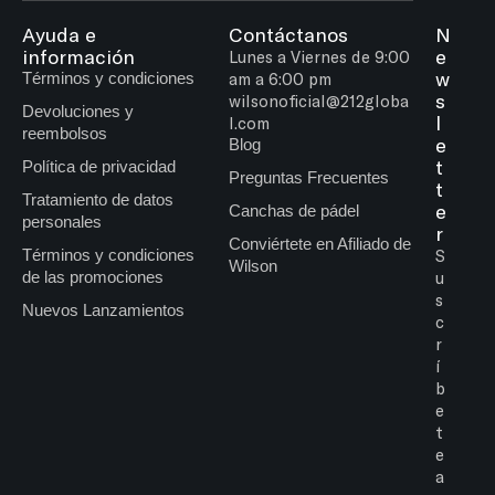
Ayuda e
Contáctanos
N
información
e
Lunes a Viernes de 9:00
w
Términos y condiciones
am a 6:00 pm
s
wilsonoficial@212globa
Devoluciones y
l
l.com
reembolsos
e
Blog
t
Política de privacidad
Preguntas Frecuentes
t
Tratamiento de datos
e
Canchas de pádel
personales
r
Conviértete en Afiliado de
Términos y condiciones
S
Wilson
de las promociones
u
s
Nuevos Lanzamientos
c
r
í
b
e
t
e
a