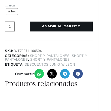
marca
Wilson
AÑADIR AL CARRITO
SKU:
WT79271-100504
CATEGORÍAS:
SHORT Y PANTALONES
,
SHORT Y
PANTALONES
,
SHORT Y PANTALONES
ETIQUETA:
DESCUENTOS JUNIO WILSON
Compartir:
Productos relacionados
51%