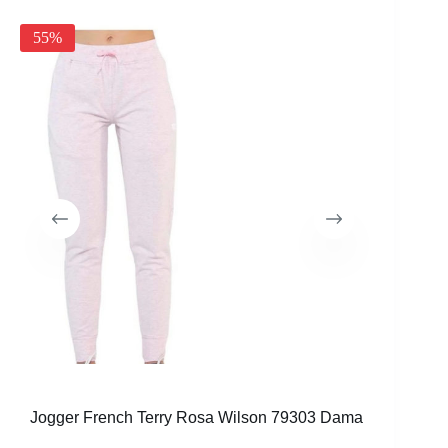
55%
Short 2 
$
59.990
Jogger French Terry Rosa Wilson 79303 Dama