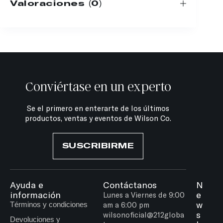
Valoraciones (0)
Conviértase en un experto
Se el primero en enterarte de los últimos
productos, ventas y eventos de Wilson Co.
SUSCRIBIRME
Ayuda e
Contáctanos
N
información
e
Lunes a Viernes de 9:00
w
Términos y condiciones
am a 6:00 pm
s
wilsonoficial@212globa
Devoluciones y