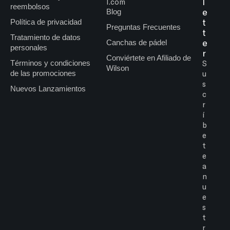
l
l.com
reembolsos
e
Blog
t
Política de privacidad
Preguntas Frecuentes
t
Tratamiento de datos
e
Canchas de pádel
personales
r
Conviértete en Afiliado de
Términos y condiciones
S
Wilson
de las promociones
u
s
Nuevos Lanzamientos
c
r
í
b
e
t
e
a
n
u
e
s
t
r