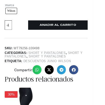
marca
Wilson
AÑADIR AL CARRITO
SKU:
WT79256-100498
CATEGORÍAS:
SHORT Y PANTALONES
,
SHORT Y
PANTALONES
,
SHORT Y PANTALONES
ETIQUETA:
DESCUENTOS JUNIO WILSON
Compartir:
Productos relacionados
30%