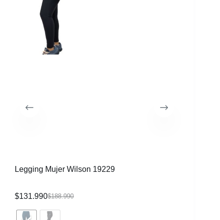
30%
Legging Mujer Wilson 19229
$
131.990
$
188.990
Pantalon
Negro