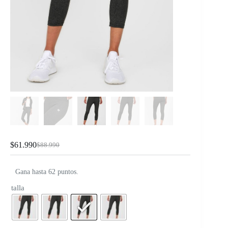
$
61.990
$
88.990
Gana hasta 62 puntos.
talla