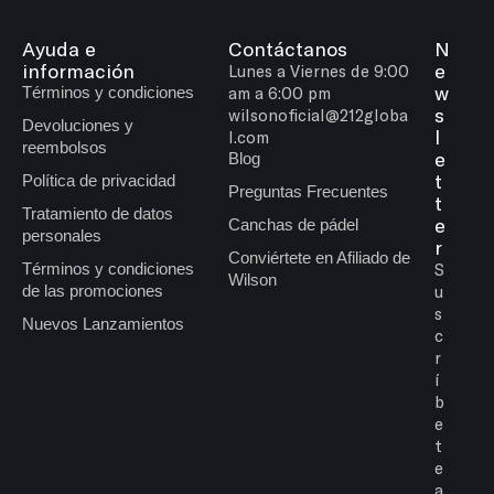
Ayuda e
Contáctanos
N
información
e
Lunes a Viernes de 9:00
w
Términos y condiciones
am a 6:00 pm
s
wilsonoficial@212globa
Devoluciones y
l
l.com
reembolsos
e
Blog
t
Política de privacidad
Preguntas Frecuentes
t
Tratamiento de datos
e
Canchas de pádel
personales
r
Conviértete en Afiliado de
Términos y condiciones
S
Wilson
de las promociones
u
s
Nuevos Lanzamientos
c
r
í
b
e
t
e
a