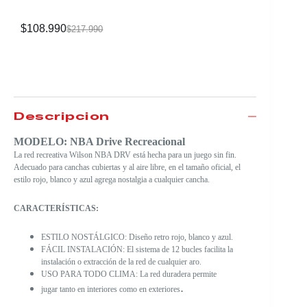
No.7
$
108.990
$
4.990
$
217.990
Descripción
MODELO: NBA Drive Recreacional
La red recreativa Wilson NBA DRV está hecha para un juego sin fin.
Adecuado para canchas cubiertas y al aire libre, en el tamaño oficial, el
estilo rojo, blanco y azul agrega nostalgia a cualquier cancha.
CARACTERÍSTICAS:
ESTILO NOSTÁLGICO: Diseño retro rojo, blanco y azul.
FÁCIL INSTALACIÓN: El sistema de 12 bucles facilita la
instalación o extracción de la red de cualquier aro.
USO PARA TODO CLIMA: La red duradera permite
.
jugar tanto en interiores como en exteriores