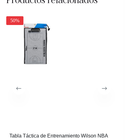
50%
Tabla Táctica de Entrenamiento Wilson NBA
Caja Exh