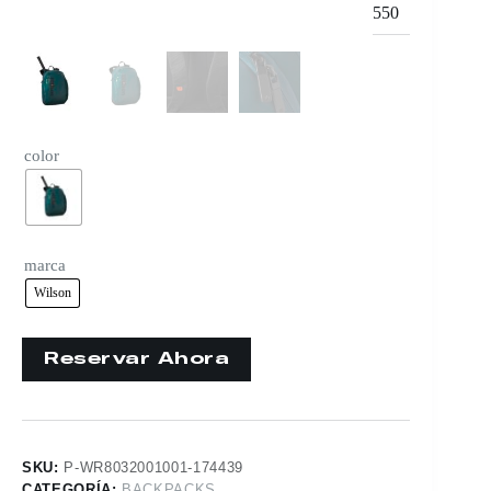
550
color
marca
Wilson
SKU:
P-WR8032001001-174439
CATEGORÍA:
BACKPACKS