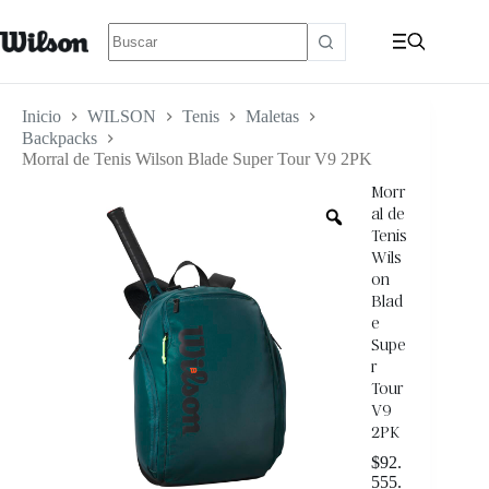
Inicio
WILSON
Tenis
Maletas
Backpacks
Morral de Tenis Wilson Blade Super Tour V9 2PK
Morr
al de
Tenis
Wils
on
Blad
e
Supe
r
Tour
V9
2PK
$
92.
555.