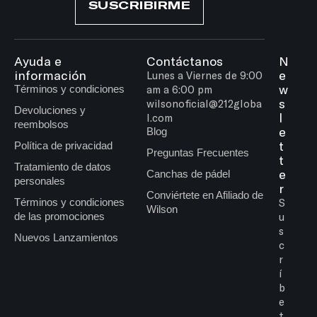
SUSCRIBIRME
Ayuda e
Contáctanos
N
información
e
Lunes a Viernes de 9:00
w
Términos y condiciones
am a 6:00 pm
s
wilsonoficial@212globa
Devoluciones y
l
l.com
reembolsos
e
Blog
t
Política de privacidad
Preguntas Frecuentes
t
Tratamiento de datos
e
Canchas de pádel
personales
r
Conviértete en Afiliado de
Términos y condiciones
S
Wilson
de las promociones
u
s
Nuevos Lanzamientos
c
r
í
b
e
t