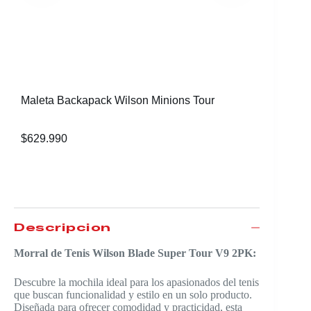
Morral D
Tour Ba
$
629.99
Maleta Backapack Wilson Minions Tour
$
629.990
Descripción
Morral de Tenis Wilson Blade Super Tour V9 2PK:
Descubre la mochila ideal para los apasionados del tenis
que buscan funcionalidad y estilo en un solo producto.
Diseñada para ofrecer comodidad y practicidad, esta