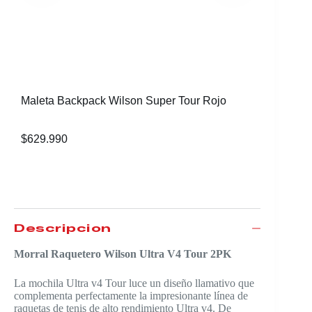
Morral T
$
629.99
Maleta Backpack Wilson Super Tour Rojo
$
629.990
Descripción
Morral Raquetero Wilson Ultra V4 Tour 2PK
La mochila Ultra v4 Tour luce un diseño llamativo que
complementa perfectamente la impresionante línea de
raquetas de tenis de alto rendimiento Ultra v4. De