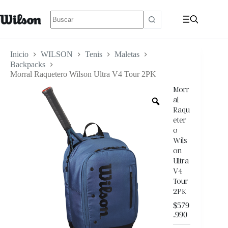
Inicio
WILSON
Tenis
Maletas
Backpacks
Morral Raquetero Wilson Ultra V4 Tour 2PK
Morr
al
Raqu
eter
o
Wils
on
Ultra
V4
Tour
2PK
$
579
.990