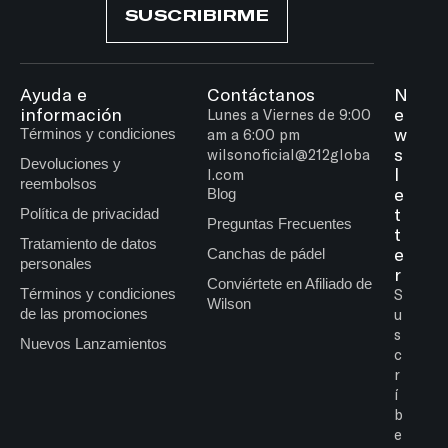
SUSCRIBIRME
Ayuda e
Contáctanos
N
información
e
Lunes a Viernes de 9:00
w
Términos y condiciones
am a 6:00 pm
s
wilsonoficial@212globa
Devoluciones y
l
l.com
reembolsos
e
Blog
t
Política de privacidad
Preguntas Frecuentes
t
Tratamiento de datos
e
Canchas de pádel
personales
r
Conviértete en Afiliado de
Términos y condiciones
S
Wilson
de las promociones
u
s
Nuevos Lanzamientos
c
r
í
b
e