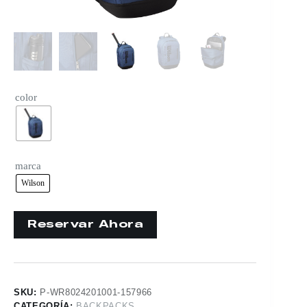
color
marca
Wilson
SKU:
P-WR8024201001-157966
CATEGORÍA:
BACKPACKS