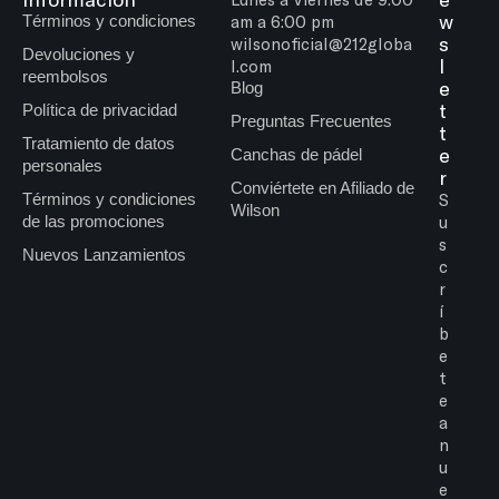
w
Términos y condiciones
am a 6:00 pm
s
wilsonoficial@212globa
Devoluciones y
l
l.com
reembolsos
e
Blog
t
Política de privacidad
Preguntas Frecuentes
t
Tratamiento de datos
e
Canchas de pádel
personales
r
Conviértete en Afiliado de
Términos y condiciones
S
Wilson
de las promociones
u
s
Nuevos Lanzamientos
c
r
í
b
e
t
e
a
n
u
e