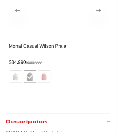
Morral Casual Wilson Praia
Morral C
$
84.990
$
84.990
$
121.990
Descripción