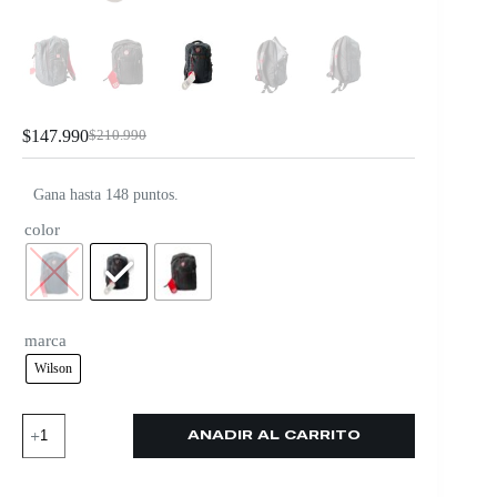
$
147.990
$
210.990
Gana hasta 148 puntos.
color
marca
Wilson
AÑADIR AL CARRITO