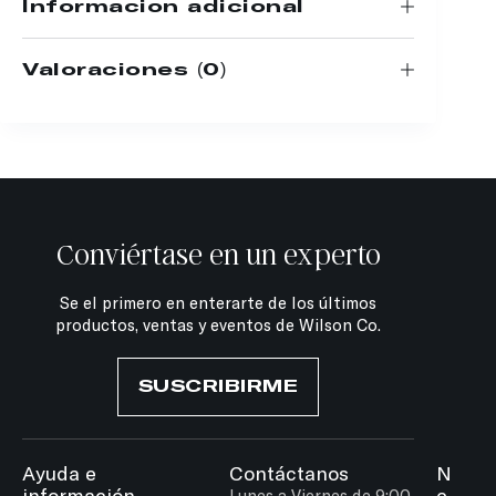
Información adicional
Valoraciones (0)
Conviértase en un experto
Se el primero en enterarte de los últimos
productos, ventas y eventos de Wilson Co.
SUSCRIBIRME
Ayuda e
Contáctanos
N
información
e
Lunes a Viernes de 9:00