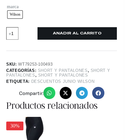
marca
Wilson
AÑADIR AL CARRITO
SKU:
WT79253-100493
CATEGORÍAS:
SHORT Y PANTALONES
,
SHORT Y
PANTALONES
,
SHORT Y PANTALONES
ETIQUETA:
DESCUENTOS JUNIO WILSON
Compartir:
Productos relacionados
30%