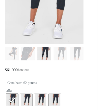
$
61.990
$
88.990
Gana hasta 62 puntos.
talla