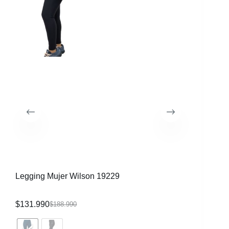
55%
Legging Mujer Wilson 19229
$
131.990
$
188.990
Jogger 