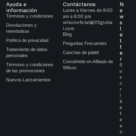
Ayuda e
Contáctanos
N
información
e
Lunes a Viernes de 9:00
w
Términos y condiciones
am a 6:00 pm
s
wilsonoficial@212globa
Devoluciones y
l
l.com
reembolsos
e
Blog
t
Política de privacidad
Preguntas Frecuentes
t
Tratamiento de datos
e
Canchas de pádel
personales
r
Conviértete en Afiliado de
Términos y condiciones
S
Wilson
de las promociones
u
s
Nuevos Lanzamientos
c
r
í
b
e
t
e
a
n