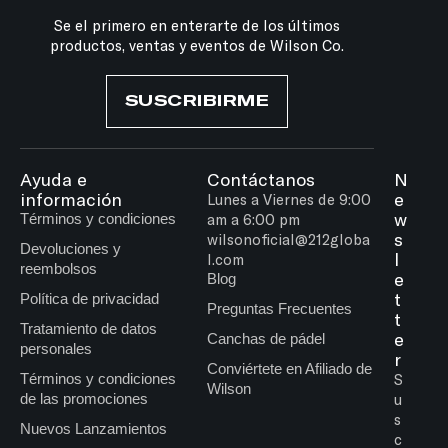
Se el primero en enterarte de los últimos
productos, ventas y eventos de Wilson Co.
SUSCRIBIRME
Ayuda e
Contáctanos
N
información
e
Lunes a Viernes de 9:00
w
Términos y condiciones
am a 6:00 pm
s
wilsonoficial@212globa
Devoluciones y
l
l.com
reembolsos
e
Blog
t
Política de privacidad
Preguntas Frecuentes
t
Tratamiento de datos
e
Canchas de pádel
personales
r
Conviértete en Afiliado de
Términos y condiciones
S
Wilson
de las promociones
u
s
Nuevos Lanzamientos
c