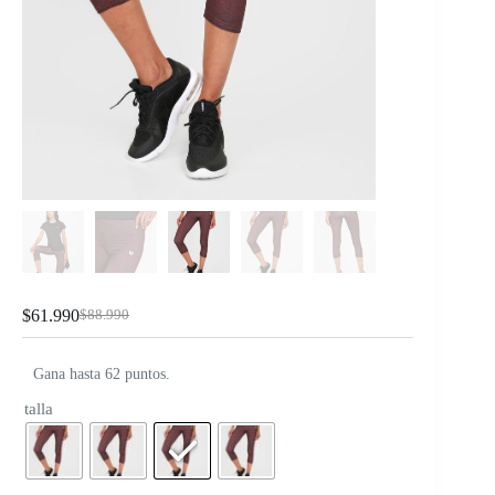
$
61.990
$
88.990
Gana hasta 62 puntos.
talla