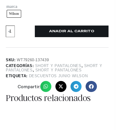
marca
Wilson
AÑADIR AL CARRITO
SKU:
WT79260-137439
CATEGORÍAS:
SHORT Y PANTALONES
,
SHORT Y
PANTALONES
,
SHORT Y PANTALONES
ETIQUETA:
DESCUENTOS JUNIO WILSON
Compartir:
Productos relacionados