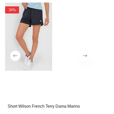
30%
30%
Short Wilson French Terry Dama Marino
Pescado
Dama