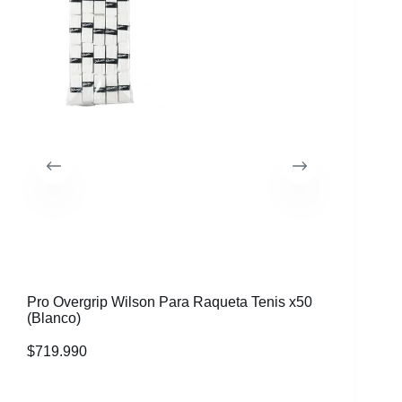
Pro Overgrip Wilson Para Raqueta Tenis x50
Caja 50 
(Blanco)
Wilson p
$
719.990
$
949.99