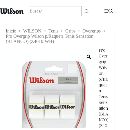
Inicio
WILSON
Tenis
Grips
Overgrips
Pro Overgrip Wilson p/Raqueta Tenis Sensation
(BLANCO) (Z4010-WH)
Pro
Over
grip
Wils
on
p/Ra
quet
a
Tenis
Sens
ation
(BLA
NCO)
(Z40