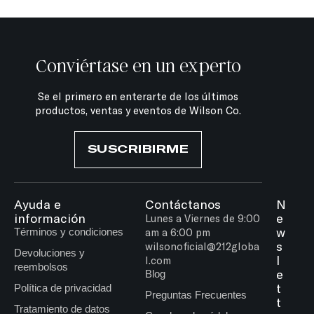
Conviértase en un experto
Se el primero en enterarte de los últimos
productos, ventas y eventos de Wilson Co.
SUSCRIBIRME
Ayuda e
Contáctanos
N
información
e
Lunes a Viernes de 9:00
w
Términos y condiciones
am a 6:00 pm
s
wilsonoficial@212globa
Devoluciones y
l
l.com
reembolsos
e
Blog
t
Política de privacidad
Preguntas Frecuentes
t
Tratamiento de datos