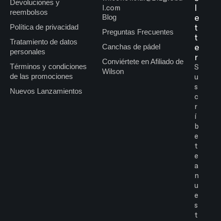
Devoluciones y
l
l.com
reembolsos
e
Blog
t
Política de privacidad
Preguntas Frecuentes
t
Tratamiento de datos
e
Canchas de pádel
personales
r
Conviértete en Afiliado de
Términos y condiciones
S
Wilson
de las promociones
u
s
Nuevos Lanzamientos
c
r
í
b
e
t
e
a
n
u
e
s
t