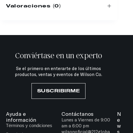
Valoraciones (0)
Conviértase en un experto
Se el primero en enterarte de los últimos
productos, ventas y eventos de Wilson Co.
SUSCRIBIRME
Ayuda e
Contáctanos
N
información
e
Lunes a Viernes de 9:00
w
Términos y condiciones
am a 6:00 pm
s
wilsonoficial@212globa