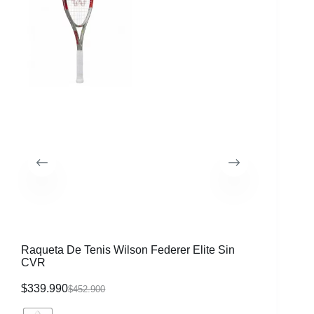
Raqueta De Tenis Wilson Federer Elite Sin
Morral W
CVR
$
339.990
$
116.99
$
452.900