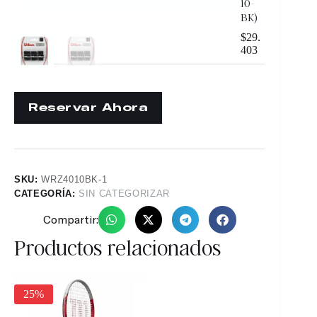
10-
BK)
$
29.
403
SKU:
WRZ4010BK-1
CATEGORÍA:
SIN CATEGORIZAR
Compartir:
Productos relacionados
25%
30%