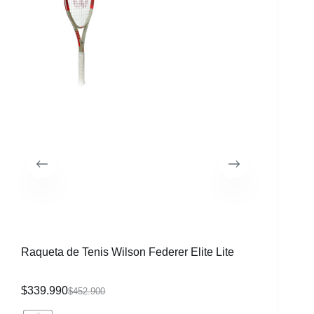
Raqueta de Tenis Wilson Federer Elite Lite
Raqueta 
$
339.990
$
219.99
$
452.900