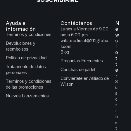
SUSCRIBIRME
Ayuda e
Contáctanos
N
información
e
Lunes a Viernes de 9:00
w
Términos y condiciones
am a 6:00 pm
s
wilsonoficial@212globa
Devoluciones y
l
l.com
reembolsos
e
Blog
t
Política de privacidad
Preguntas Frecuentes
t
Tratamiento de datos
e
Canchas de pádel
personales
r
Conviértete en Afiliado de
Términos y condiciones
S
Wilson
de las promociones
u
s
Nuevos Lanzamientos
c
r
í
b
e
t