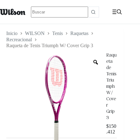
Inicio
WILSON
Tenis
Raquetas
Recreacional
Raqueta de Tenis Triumph W/ Cover Grip 3
Raqu
eta
de
Tenis
Triu
mph
W/
Cove
r
Grip
3
$
150
.412