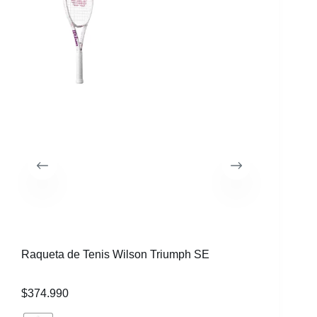
Raqueta de Tenis Wilson Triumph SE
Raqueta 
$
374.990
$
219.99