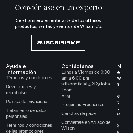
Conviértase en un experto
Se el primero en enterarte de los últimos
productos, ventas y eventos de Wilson Co.
SUSCRIBIRME
Ayuda e
Contáctanos
N
información
e
Lunes a Viernes de 9:00
w
Términos y condiciones
am a 6:00 pm
s
wilsonoficial@212globa
Devoluciones y
l
l.com
reembolsos
e
Blog
t
Política de privacidad
Preguntas Frecuentes
t
Tratamiento de datos
e
Canchas de pádel
personales
r
Conviértete en Afiliado de
Términos y condiciones
S
Wilson
de las promociones
u