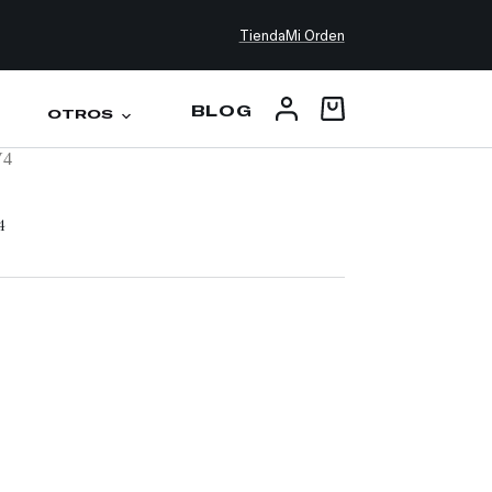
Tienda
Mi Orden
BLOG
OTROS
V4
4