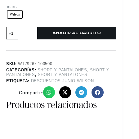
marca
Wilson
AÑADIR AL CARRITO
SKU:
WT79267-100500
CATEGORÍAS:
SHORT Y PANTALONES
,
SHORT Y
PANTALONES
,
SHORT Y PANTALONES
ETIQUETA:
DESCUENTOS JUNIO WILSON
Compartir:
Productos relacionados