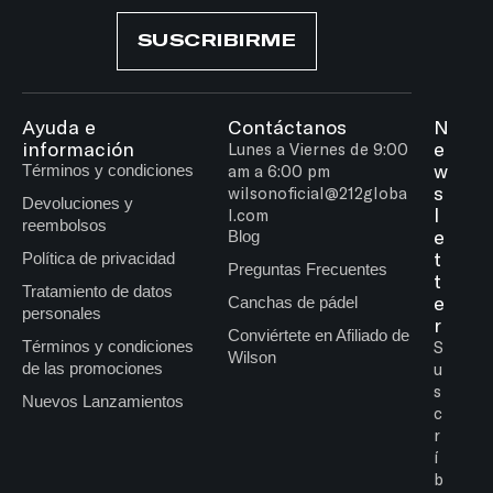
SUSCRIBIRME
Ayuda e
Contáctanos
N
información
e
Lunes a Viernes de 9:00
w
Términos y condiciones
am a 6:00 pm
s
wilsonoficial@212globa
Devoluciones y
l
l.com
reembolsos
e
Blog
t
Política de privacidad
Preguntas Frecuentes
t
Tratamiento de datos
e
Canchas de pádel
personales
r
Conviértete en Afiliado de
Términos y condiciones
S
Wilson
de las promociones
u
s
Nuevos Lanzamientos
c
r
í
b