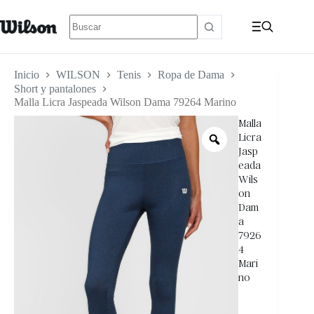
Inicio
WILSON
Tenis
Ropa de Dama
Short y pantalones
Malla Licra Jaspeada Wilson Dama 79264 Marino
Malla
Licra
Jasp
eada
Wils
on
Dam
a
7926
4
Mari
no