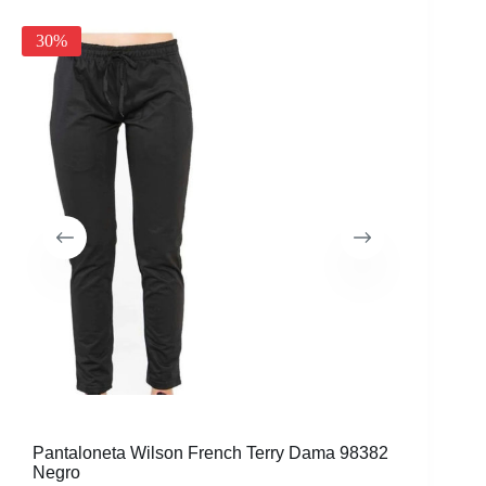
30%
55%
Pantaloneta Wilson French Terry Dama 98382
Short Mi
Negro