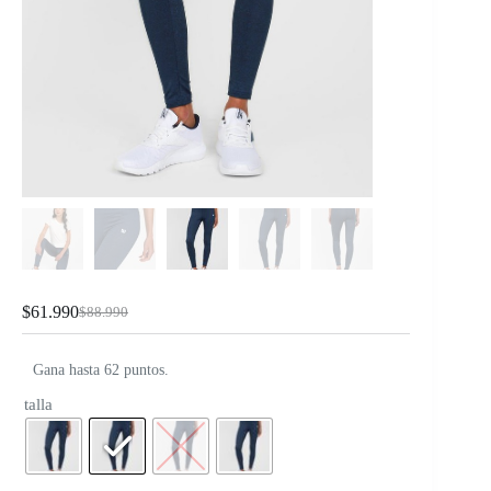
$
61.990
$
88.990
Gana hasta 62 puntos.
talla