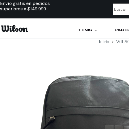
Envío gratis en pedidos
superiores a $149.999
TENIS
PÁDE
Inicio
WILS