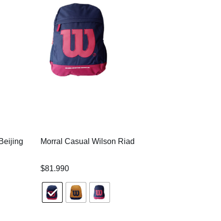
30%
Beijing
Morral Casual Wilson Riad
Morral Casual Wi
$
81.990
$
84.990
$
121.990