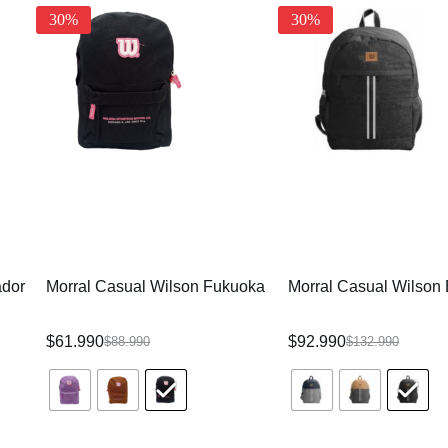
30%
30%
ador
Morral Casual Wilson Fukuoka
Morral Casual Wilson 
$
61.990
$
92.990
$
88.990
$
132.990