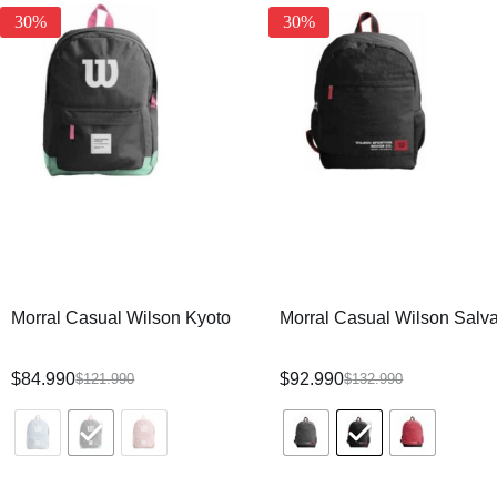
30%
30%
Morral Casual Wilson Kyoto
Morral Casual Wilson Salv
$
84.990
$
92.990
$
121.990
$
132.990