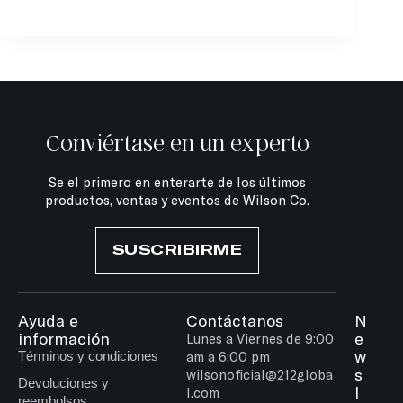
Conviértase en un experto
Se el primero en enterarte de los últimos
productos, ventas y eventos de Wilson Co.
SUSCRIBIRME
Ayuda e
Contáctanos
N
información
e
Lunes a Viernes de 9:00
w
Términos y condiciones
am a 6:00 pm
s
wilsonoficial@212globa
Devoluciones y
l
l.com
reembolsos