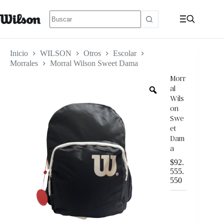
Inicio
WILSON
Otros
Escolar
Morrales
Morral Wilson Sweet Dama
Morr
al
Wils
on
Swe
et
Dam
a
$
92.
555.
550