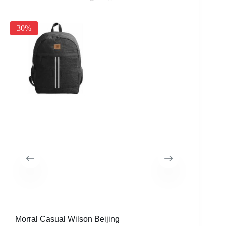
30%
Morral Casual Wilson Beijing
Morral C