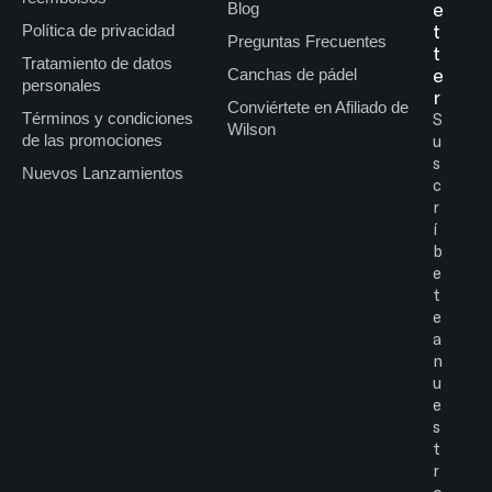
e
Blog
t
Política de privacidad
Preguntas Frecuentes
t
Tratamiento de datos
e
Canchas de pádel
personales
r
Conviértete en Afiliado de
Términos y condiciones
S
Wilson
de las promociones
u
s
Nuevos Lanzamientos
c
r
í
b
e
t
e
a
n
u
e
s
t
r